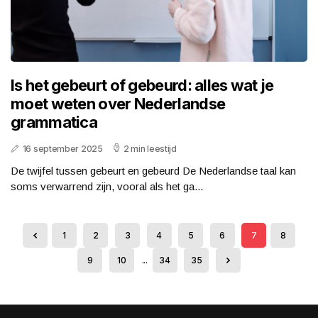
Is het gebeurt of gebeurd: alles wat je
moet weten over Nederlandse
grammatica
16 september 2025
2 min leestijd
De twijfel tussen gebeurt en gebeurd De Nederlandse taal kan
soms verwarrend zijn, vooral als het ga...
1
2
3
4
5
6
7
8
9
10
...
34
35