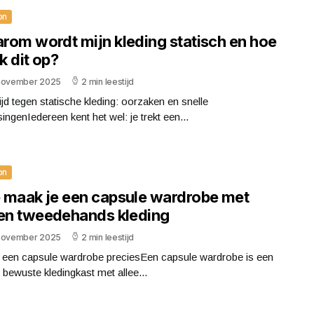
on
rom wordt mijn kleding statisch en hoe
ik dit op?
november 2025
2 min leestijd
ijd tegen statische kleding: oorzaken en snelle
ingenIedereen kent het wel: je trekt een...
on
 maak je een capsule wardrobe met
een tweedehands kleding
november 2025
2 min leestijd
s een capsule wardrobe preciesEen capsule wardrobe is een
, bewuste kledingkast met allee...