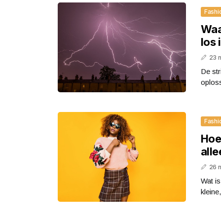
Fashi
Waa
los 
23 
De str
oploss
Fashi
Hoe
all
26 
Wat i
kleine