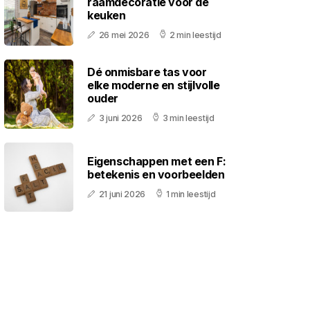
raamdecoratie voor de
keuken
26 mei 2026
2 min leestijd
Dé onmisbare tas voor
elke moderne en stijlvolle
ouder
3 juni 2026
3 min leestijd
Eigenschappen met een F:
betekenis en voorbeelden
21 juni 2026
1 min leestijd