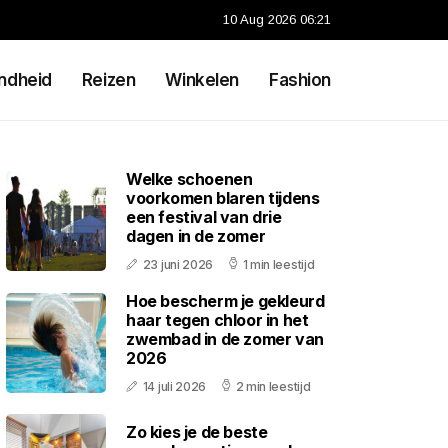
10 Aug 2026 06:21
ndheid
Reizen
Winkelen
Fashion
Welke schoenen
voorkomen blaren tijdens
een festival van drie
dagen in de zomer
23 juni 2026
1 min leestijd
Hoe bescherm je gekleurd
haar tegen chloor in het
zwembad in de zomer van
2026
14 juli 2026
2 min leestijd
Zo kies je de beste