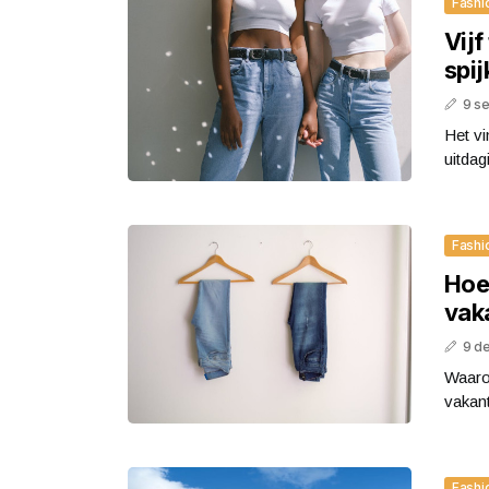
Fashi
Vijf
spi
9 s
Het vi
uitdag
Fashi
Hoe
vak
9 d
Waaro
vakant
Fashi