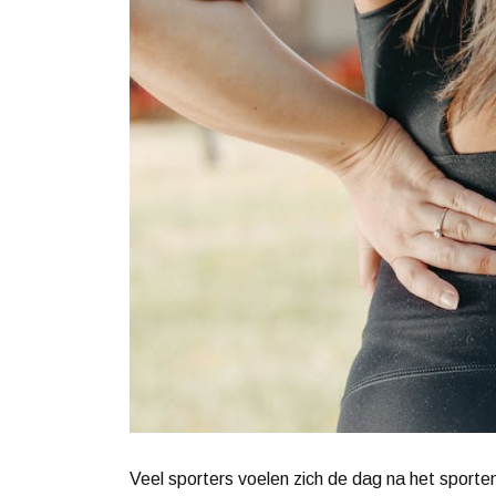
Veel sporters voelen zich de dag na het sporte