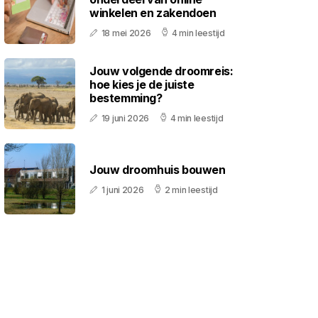
winkelen en zakendoen
18 mei 2026
4 min leestijd
Jouw volgende droomreis:
hoe kies je de juiste
bestemming?
19 juni 2026
4 min leestijd
Jouw droomhuis bouwen
1 juni 2026
2 min leestijd