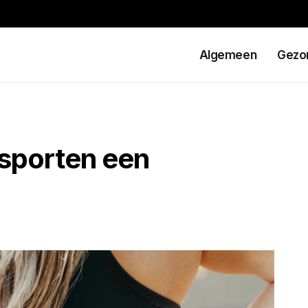
Algemeen
Gezo
t sporten een