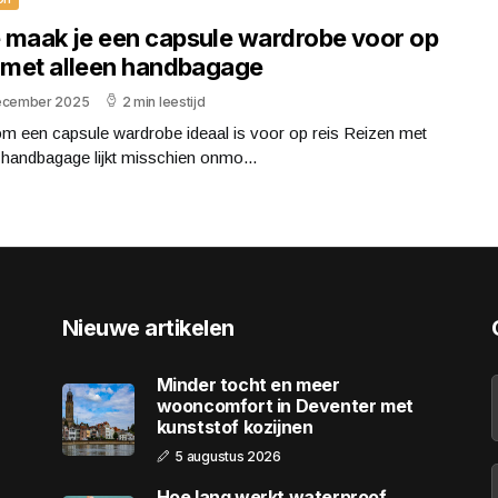
 maak je een capsule wardrobe voor op
s met alleen handbagage
ecember 2025
2 min leestijd
m een capsule wardrobe ideaal is voor op reis Reizen met
 handbagage lijkt misschien onmo...
Nieuwe artikelen
Minder tocht en meer
wooncomfort in Deventer met
kunststof kozijnen
5 augustus 2026
Hoe lang werkt waterproof