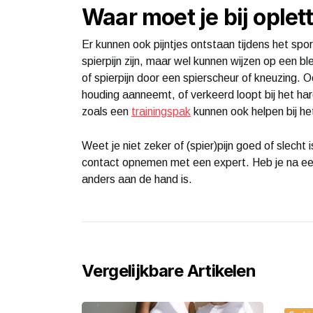
Waar moet je bij oplet
Er kunnen ook pijntjes ontstaan tijdens het spor
spierpijn zijn, maar wel kunnen wijzen op een bl
of spierpijn door een spierscheur of kneuzing. Oo
houding aanneemt, of verkeerd loopt bij het h
zoals een
trainingspak
kunnen ook helpen bij h
Weet je niet zeker of (spier)pijn goed of slecht 
contact opnemen met een expert. Heb je na een
anders aan de hand is.
Vergelijkbare Artikelen