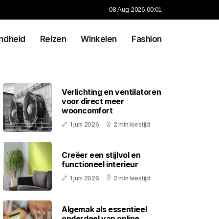
08 Aug 2026 00:01
ndheid
Reizen
Winkelen
Fashion
Verlichting en ventilatoren
voor direct meer
wooncomfort
1 juni 2026
2 min leestijd
Creëer een stijlvol en
functioneel interieur
1 juni 2026
2 min leestijd
Algemak als essentieel
onderdeel van online