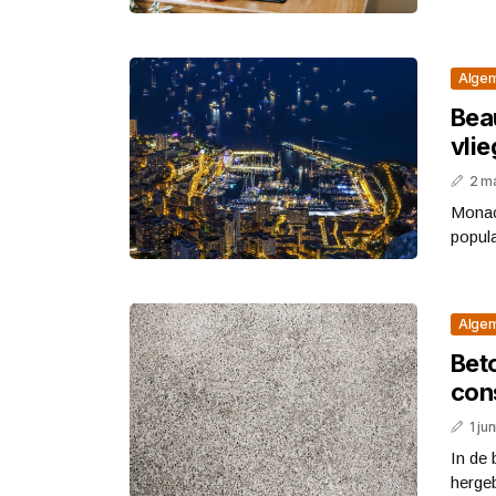
Alge
Bea
vlie
2 m
Monac
popula
Alge
Bet
con
1 ju
In de 
hergeb