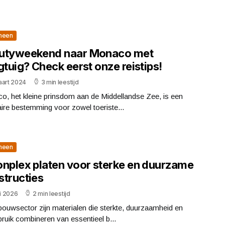
meen
utyweekend naar Monaco met
gtuig? Check eerst onze reistips!
aart 2024
3 min leestijd
o, het kleine prinsdom aan de Middellandse Zee, is een
ire bestemming voor zowel toeriste...
meen
onplex platen voor sterke en duurzame
structies
ni 2026
2 min leestijd
bouwsector zijn materialen die sterkte, duurzaamheid en
ruik combineren van essentieel b...