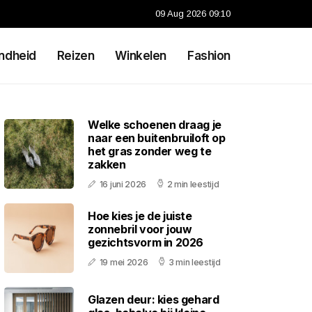
09 Aug 2026 09:10
ndheid
Reizen
Winkelen
Fashion
Welke schoenen draag je
naar een buitenbruiloft op
het gras zonder weg te
zakken
16 juni 2026
2 min leestijd
Hoe kies je de juiste
zonnebril voor jouw
gezichtsvorm in 2026
19 mei 2026
3 min leestijd
Glazen deur: kies gehard