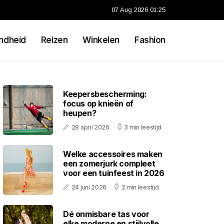
07 Aug 2026 01:25
ndheid
Reizen
Winkelen
Fashion
Keepersbescherming:
focus op knieën of
heupen?
28 april 2026
3 min leestijd
Welke accessoires maken
een zomerjurk compleet
voor een tuinfeest in 2026
24 juni 2026
2 min leestijd
Dé onmisbare tas voor
elke moderne en stijlvolle