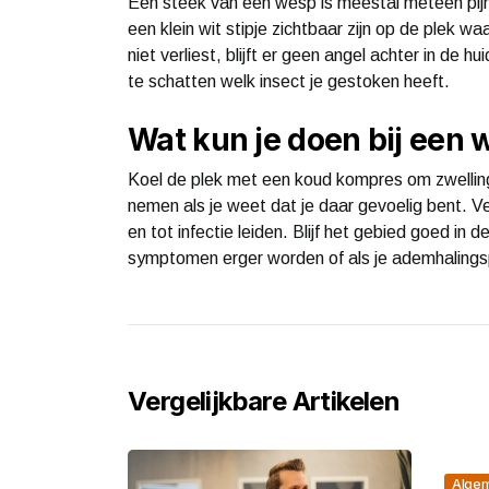
Een steek van een wesp is meestal meteen pijnl
een klein wit stipje zichtbaar zijn op de plek w
niet verliest, blijft er geen angel achter in de hu
te schatten welk insect je gestoken heeft.
Wat kun je doen bij een
Koel de plek met een koud kompres om zwelling
nemen als je weet dat je daar gevoelig bent. V
en tot infectie leiden. Blijf het gebied goed in
symptomen erger worden of als je ademhalingsp
Vergelijkbare Artikelen
Alge