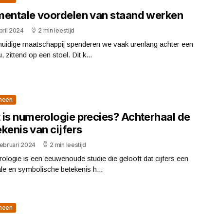
mentale voordelen van staand werken
pril 2024
2 min leestijd
 huidige maatschappij spenderen we vaak urenlang achter een
, zittend op een stoel. Dit k...
meen
 is numerologie precies? Achterhaal de
kenis van cijfers
februari 2024
2 min leestijd
logie is een eeuwenoude studie die gelooft dat cijfers een
le en symbolische betekenis h...
meen