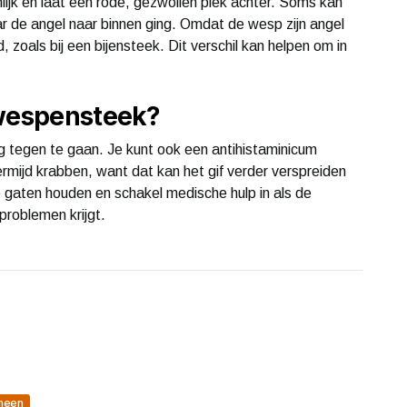
ijk en laat een rode, gezwollen plek achter. Soms kan
aar de angel naar binnen ging. Omdat de wesp zijn angel
id, zoals bij een bijensteek. Dit verschil kan helpen om in
 wespensteek?
 tegen te gaan. Je kunt ook een antihistaminicum
ermijd krabben, want dat kan het gif verder verspreiden
 de gaten houden en schakel medische hulp in als de
roblemen krijgt.
meen