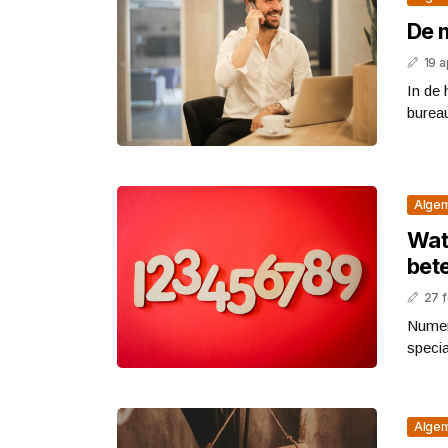
De 
19 a
In de
bureau
Alge
Wat
bete
27 
Numero
specia
Alge