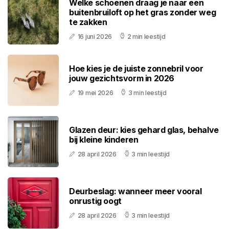
Welke schoenen draag je naar een
buitenbruiloft op het gras zonder weg
te zakken
16 juni 2026
2 min leestijd
Hoe kies je de juiste zonnebril voor
jouw gezichtsvorm in 2026
19 mei 2026
3 min leestijd
Glazen deur: kies gehard glas, behalve
bij kleine kinderen
28 april 2026
3 min leestijd
Deurbeslag: wanneer meer vooral
onrustig oogt
28 april 2026
3 min leestijd