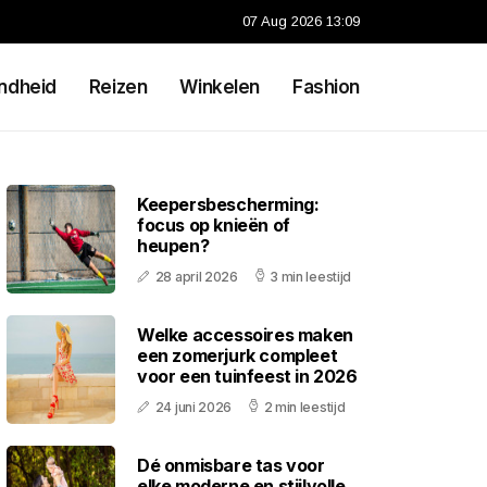
07 Aug 2026 13:09
ndheid
Reizen
Winkelen
Fashion
Keepersbescherming:
focus op knieën of
heupen?
28 april 2026
3 min leestijd
Welke accessoires maken
een zomerjurk compleet
voor een tuinfeest in 2026
24 juni 2026
2 min leestijd
Dé onmisbare tas voor
elke moderne en stijlvolle