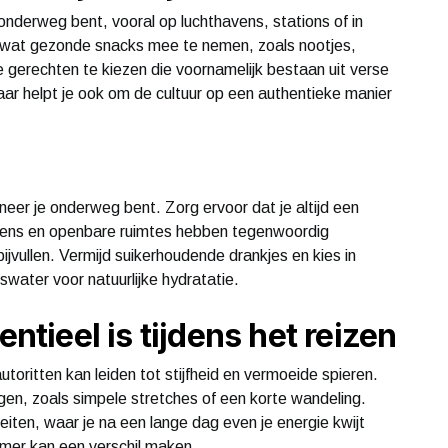
onderweg bent, vooral op luchthavens, stations of in
d wat gezonde snacks mee te nemen, zoals nootjes,
e gerechten te kiezen die voornamelijk bestaan uit verse
maar helpt je ook om de cultuur op een authentieke manier
eer je onderweg bent. Zorg ervoor dat je altijd een
havens en openbare ruimtes hebben tegenwoordig
ijvullen. Vermijd suikerhoudende drankjes en kies in
water voor natuurlijke hydratatie.
ieel is tijdens het reizen
 autoritten kan leiden tot stijfheid en vermoeide spieren.
n, zoals simpele stretches of een korte wandeling.
iten, waar je na een lange dag even je energie kwijt
amer kan een verschil maken.