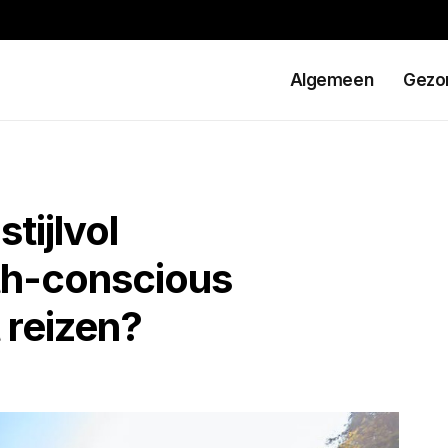
Algemeen
Gezo
tijlvol
th-conscious
 reizen?