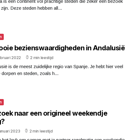
 is een continent vol prachtige steden die zeker een bezoek
zijn. Deze steden hebben all...
n
ooie bezienswaardigheden in Andalusië
ebruari 2022
2 min leestijd
sië is de meest zuidelijke regio van Spanje. Je hebt hier veel
dorpen en steden, zoals h...
n
zoek naar een origineel weekendje
g?
anuari 2023
2 min leestijd
e het leuk om samen met je partner regelmatig een weekendje