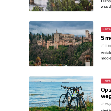
Europa
waard 
Reize
5 m
11 f
Andalu
mooie 
Reize
Op 
we
25 j
Vind j