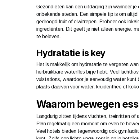
Gezond eten kan een uitdaging zijn wanneer je 
onbekende steden. Een simpele tip is om altij
gedroogd fruit of eiwitrepen. Probeer ook lokal
ingrediënten. Dit geeft je niet alleen energie, 
te beleven.
Hydratatie is key
Het is makkelijk om hydratatie te vergeten wann
herbruikbare waterfles bij je hebt. Veel lucht
vulstations, waardoor je eenvoudig water kunt b
plaats daarvan voor water, kruidenthee of kokos
Waarom bewegen essent
Langdurig zitten tijdens vluchten, treinritten of
Plan regelmatig een moment om even te bewege
Veel hotels bieden tegenwoordig ook gymfacilite
kunt. Zelfs een lichte yoga-sessie op je hotelk