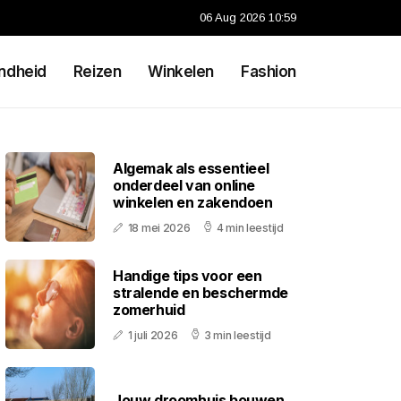
06 Aug 2026 10:59
ndheid
Reizen
Winkelen
Fashion
Algemak als essentieel
onderdeel van online
winkelen en zakendoen
18 mei 2026
4 min leestijd
Handige tips voor een
stralende en beschermde
zomerhuid
1 juli 2026
3 min leestijd
Jouw droomhuis bouwen