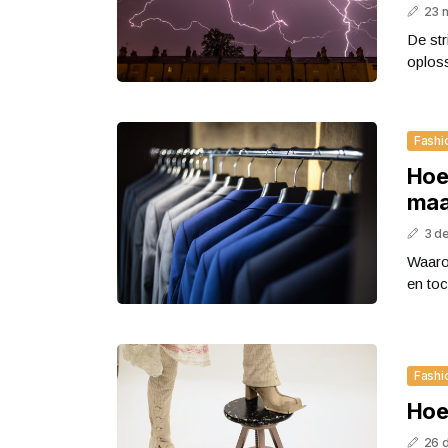
23 
De str
oploss
Fashi
Hoe
maa
3 d
Waaro
en toc
Fashi
Hoe
26 