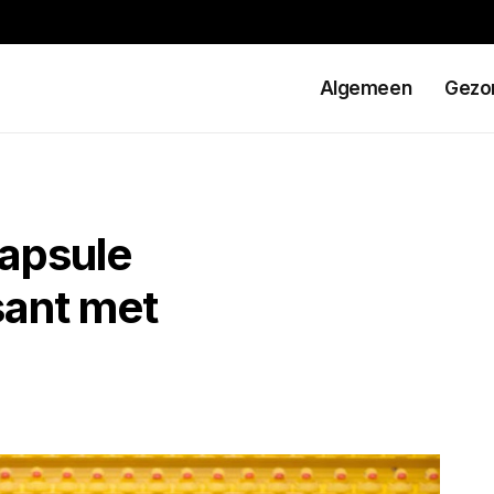
Algemeen
Gezo
capsule
sant met