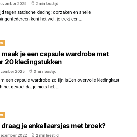
november 2025
2 min leestijd
ijd tegen statische kleding: oorzaken en snelle
ingenIedereen kent het wel: je trekt een...
on
 maak je een capsule wardrobe met
r 20 kledingstukken
ecember 2025
3 min leestijd
m een capsule wardrobe zo fijn isEen overvolle kledingkast
h het gevoel dat je niets hebt...
on
 draag je enkellaarsjes met broek?
december 2022
2 min leestijd