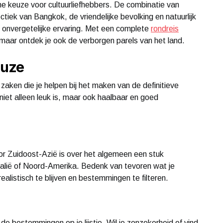
he keuze voor cultuurliefhebbers. De combinatie van
iek van Bangkok, de vriendelijke bevolking en natuurlijk
onvergetelijke ervaring. Met een complete
rondreis
 maar ontdek je ook de verborgen parels van het land.
euze
e zaken die je helpen bij het maken van de definitieve
niet alleen leuk is, maar ook haalbaar en goed
oor Zuidoost-Azië is over het algemeen een stuk
ralië of Noord-Amerika. Bedenk van tevoren wat je
realistisch te blijven en bestemmingen te filteren.
de bestemmingen op je lijstje. Wil je zonzekerheid of vind