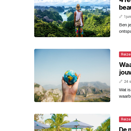
bea
1 ju
Ben j
ontspa
Reize
Waa
jou
24 
Wat i
waarbi
Reize
De 