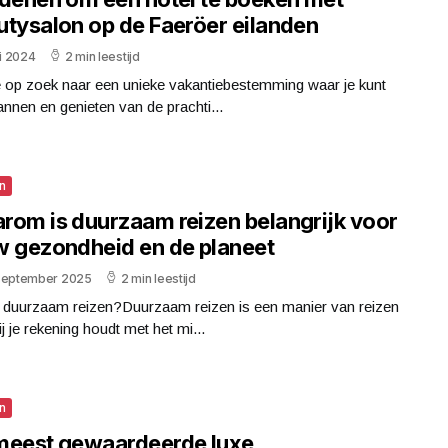
utysalon op de Faeröer eilanden
ni 2024
2 min leestijd
e op zoek naar een unieke vakantiebestemming waar je kunt
nnen en genieten van de prachti...
n
rom is duurzaam reizen belangrijk voor
w gezondheid en de planeet
september 2025
2 min leestijd
s duurzaam reizen?Duurzaam reizen is een manier van reizen
j je rekening houdt met het mi...
n
meest gewaardeerde luxe