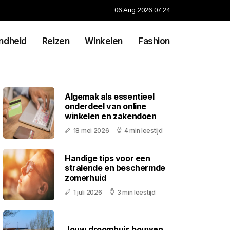
06 Aug 2026 07:24
ndheid
Reizen
Winkelen
Fashion
Algemak als essentieel
onderdeel van online
winkelen en zakendoen
18 mei 2026
4 min leestijd
Handige tips voor een
stralende en beschermde
zomerhuid
1 juli 2026
3 min leestijd
Jouw droomhuis bouwen