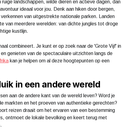
an ruige landschappen, wilde dieren en actieve dagen, dan
avontuur ideaal voor jou. Denk aan hiken door bergen,
het verkennen van uitgestrekte nationale parken. Landen
te van meerdere werelden: van dichte jungles tot droge
ige kustlijn.
maal combineert. Je kunt er op zoek naar de 'Grote Vijf' in
en genieten van de spectaculaire uitzichten langs de
frika
kan je helpen om al deze hoogtepunten op een
duik in een andere wereld
ensen aan de andere kant van de wereld leven? Word je
e markten en het proeven van authentieke gerechten?
t soort reizen draait om het ervaren van een bestemming
nis, ontmoet de lokale bevolking en keert terug met
.