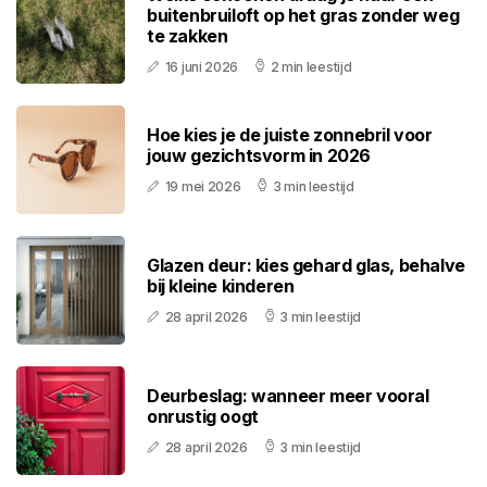
buitenbruiloft op het gras zonder weg
te zakken
16 juni 2026
2 min leestijd
Hoe kies je de juiste zonnebril voor
jouw gezichtsvorm in 2026
19 mei 2026
3 min leestijd
Glazen deur: kies gehard glas, behalve
bij kleine kinderen
28 april 2026
3 min leestijd
Deurbeslag: wanneer meer vooral
onrustig oogt
28 april 2026
3 min leestijd