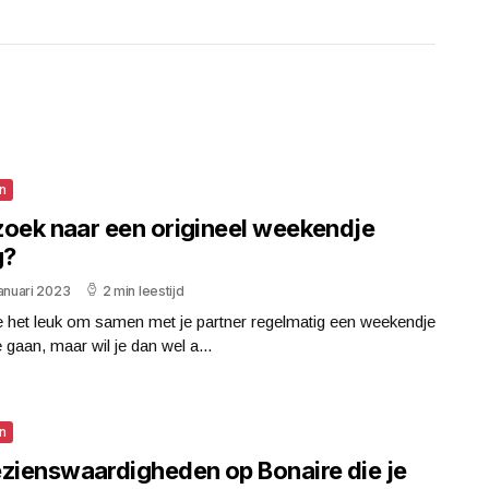
n
zoek naar een origineel weekendje
g?
anuari 2023
2 min leestijd
e het leuk om samen met je partner regelmatig een weekendje
 gaan, maar wil je dan wel a...
n
ezienswaardigheden op Bonaire die je