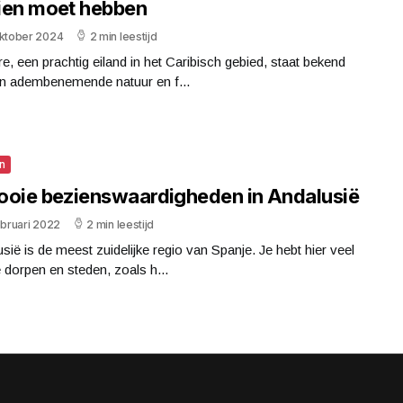
ien moet hebben
oktober 2024
2 min leestijd
e, een prachtig eiland in het Caribisch gebied, staat bekend
jn adembenemende natuur en f...
n
ooie bezienswaardigheden in Andalusië
ebruari 2022
2 min leestijd
sië is de meest zuidelijke regio van Spanje. Je hebt hier veel
dorpen en steden, zoals h...