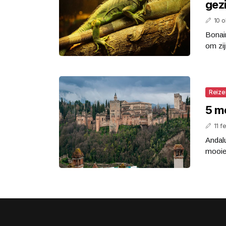
gez
10 
Bonair
om zi
Reize
5 m
11 f
Andalu
mooie 