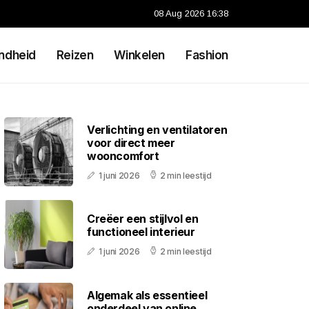
08 Aug 2026 16:38
ndheid
Reizen
Winkelen
Fashion
Verlichting en ventilatoren
voor direct meer
wooncomfort
1 juni 2026
2 min leestijd
Creëer een stijlvol en
functioneel interieur
1 juni 2026
2 min leestijd
Algemak als essentieel
onderdeel van online