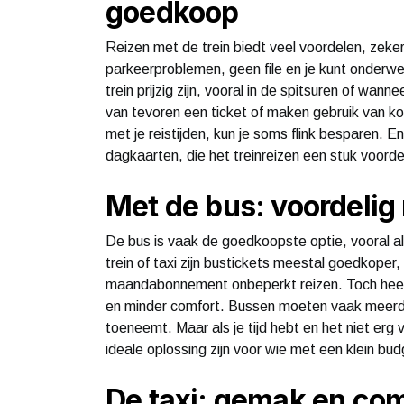
goedkoop
Reizen met de trein biedt veel voordelen, zeker 
parkeerproblemen, geen file en je kunt onderw
trein prijzig zijn, vooral in de spitsuren of wan
van tevoren een ticket of maken gebruik van kor
met je reistijden, kun je soms flink besparen. E
dagkaarten, die het treinreizen een stuk voord
Met de bus: voordelig
De bus is vaak de goedkoopste optie, vooral als
trein of taxi zijn bustickets meestal goedkoper
maandabonnement onbeperkt reizen. Toch heeft 
en minder comfort. Bussen moeten vaak meerder
toeneemt. Maar als je tijd hebt en het niet erg
ideale oplossing zijn voor wie met een klein bud
De taxi: gemak en com