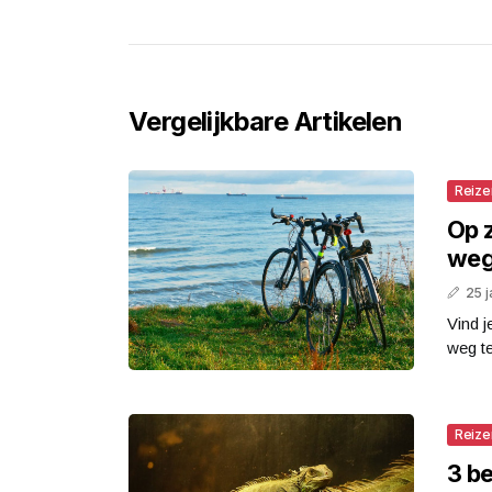
Vergelijkbare Artikelen
Reize
Op 
we
25 j
Vind j
weg te
Reize
3 b